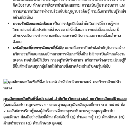
คิดเชิงระบบ ทักษะการสื่อสารข้ามวัฒนธรรม ความเป็นผู้ประกอบการ และ
ความสามารถในการทำงานร่วมกับปัญญาประดิษฐ์ รวมถึงการเรียนรู้ใหม่ๆ
อย่างต่อเนื่อง
ความรับผิดชอบต่อสังคม
เป็นการปลูกฝังจิตสำนึกในการใช้ความรู้ทาง
วิทยาศาสตร์เพื่อประโยชน์ส่วนรวม คำนึงถึงผลกระทบต่อสิ่งแวดล้อม มี
จริยธรรมในการทำงาน และมีความตระหนักในการลดความเหลื่อมล้ำทาง
สังคม
พลังขับเคลื่อนการพัฒนาที่ยั่งยืน
หมายถึงการเป็นกำลังสำคัญในการสร้าง
นวัตกรรมที่ตอบสนองเป้าหมายการพัฒนาที่ยั่งยืน ไม่ว่าจะเป็นด้านพลังงาน
สะอาด เทคโนโลยีสีเขียว การอนุรักษ์ทรัพยากร หรือการสร้างความเป็นอยู่ที่
ดีขึ้นสำหรับคนทุกกลุ่มโดยไม่ทำลายสิ่งแวดล้อมสำหรับคนรุ่นต่อไป
คุณลักษณะบัณฑิตที่พึงประสงค์ สำนักวิชาวิทยาศาสตร์ มหาวิทยาลัยแม่ฟ้าหลวง
(สอดคล้องกับ กฎกระทรวง :
มาตรฐานคุณวุฒิระดับอุดมศึกษา พ.ศ. ๒๕๖๕
ข้อ
7 ผลลัพธ์การเรียนรู้ของผู้สำเร็จการศึกษาทุกระดับมาตรฐานคุณวุฒิระดับ
อุดมศึกษา ต้องมีอย่างน้อยสี่ด้าน ดังต่อไปนี้ (๑) ด้านความรู้ (๒) ด้านทักษะ (๓)
ด้านจริยธรรม (๔) ด้านลักษณะบุคคล)