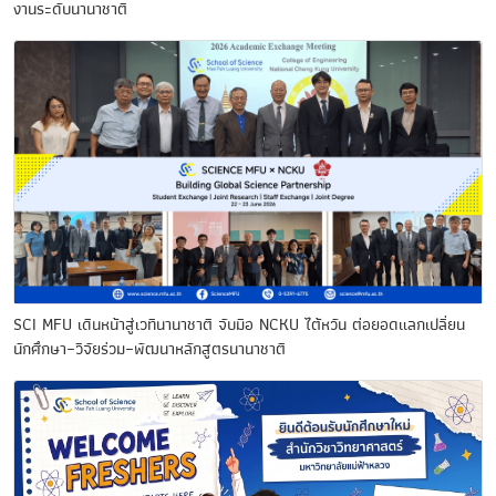
งานระดับนานาชาติ
SCI MFU เดินหน้าสู่เวทีนานาชาติ จับมือ NCKU ไต้หวัน ต่อยอดแลกเปลี่ยน
นักศึกษา–วิจัยร่วม–พัฒนาหลักสูตรนานาชาติ