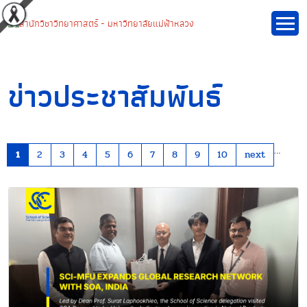
ข่าวประชาสัมพันธ์
…
1
2
3
4
5
6
7
8
9
10
next