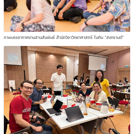
ภาพบรรยากาศงานสานสัมพันธ์ สำนักวิชาวิทยาศาสตร์ ในตีม "สงกรานต์"