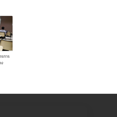
การการ
าง