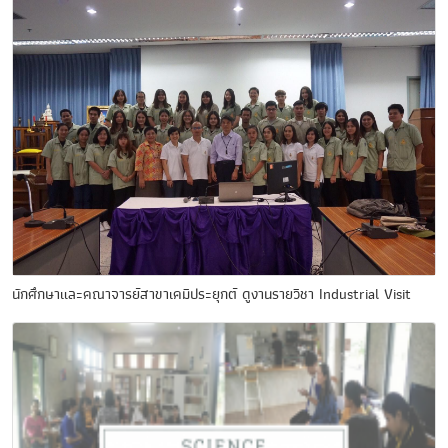
นักศึกษาและคณาจารย์สาขาเคมีประยุกต์ ดูงานรายวิชา Industrial Visit