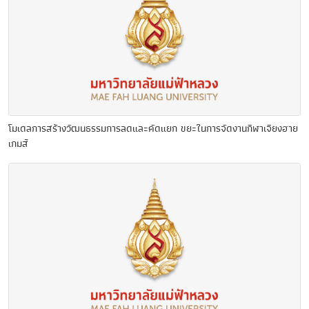
โมเดลการสร้างวัฒนธรรมการลดและคัดแยก ขยะในการจัดงานกีฬาเจียงฮาย
เกมส์