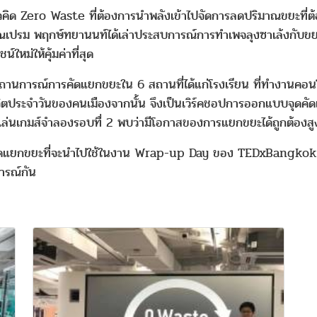
นวคิด Zero Waste ที่ต้องการนำพลังเข้าไปจัดการลดปริมาณขยะที่ต้
เปรม พฤกษ์ทยานนท์ได้เล่าประสบการณ์การทำเพจลุงซาเล้งกับขยะที
ใหม่ให้คุ้มค่าที่สุด
องสถานการณ์การคัดแยกขยะใน 6 สถานที่ได้แก่โรงเรียน ที่ทำงานคอนโ
ิตประจำวันของคนเมืองจากนั้น จึงเป็นเวิร์คชอปการออกแบบจุดคัดแ
ล่นเกมส์จำลองรอบทื่ 2 พบว่ามีโอกาสของการแยกขยะได้ถูกต้องสูง
ุดคัดแยกขยะที่จะนำไปใช้ในงาน Wrap-up Day ของ TEDxBangkok ในวัน
ารณ์กัน