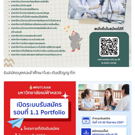
รับสมัครบุคคลเข้าศึกษาในระดับปริญญาโท