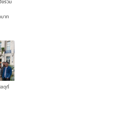
ัยร่วม
ทบาท
ดุที่