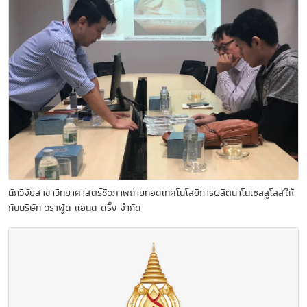
นักวิจัยสาขาวิทยาศาสตร์ชีวภาพถ่ายทอดเทคโนโลยีการผลิตนาโนเซลลูโลสให้
กับบริษัท วราฟู้ด แอนด์ ดริ๊ง จำกัด