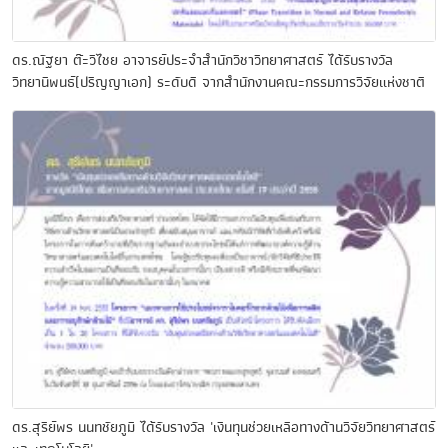
ดร.ณัฐยา ต๊ะวิไชย อาจารย์ประจำสำนักวิชาวิทยาศาสตร์ ได้รับรางวัล
วิทยานิพนธ์(ปริญญาเอก) ระดับดี จากสำนักงานคณะกรรมการวิจัยแห่งชาติ
ดร.สุรีย์พร นนทชัยภูมิ ได้รับรางวัล 'เงินทุนช่วยเหลือทางด้านวิจัยวิทยาศาสตร์