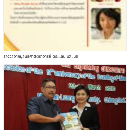
รางวัลจากมูลนิธิศาสตราจารย์ ดร.แถบ นีละนิธิ