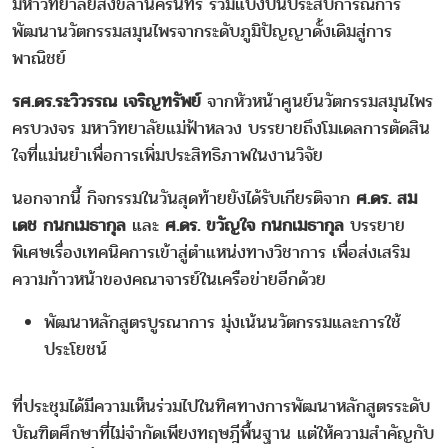
มหาวิทยาลัยสงขลานครินทร์ ร่วมแบ่งปันประสบการณ์การ
พัฒนานวัตกรรมสมุนไพรจากระดับภูมิปัญญาดั้งเดิมสู่การ
พาณิชย์
รศ.ดร.ระวิวรรณ เจริญทรัพย์
จากหัวหน้าศูนย์นวัตกรรมสมุนไพร
ครบวงจร มหาวิทยาลัยแม่ฟ้าหลวง บรรยายถึงโมเดลการตัดสิน
ใจที่แม่นยำเพื่อการเพิ่มประสิทธิภาพในงานวิจัย
นอกจากนี้ กิจกรรมในวันสุดท้ายยังได้รับเกียรติจาก
ศ.ดร. สม
เดช กนกเมธากุล
และ
ศ.ดร. ขวัญใจ กนกเมธากุล
บรรยาย
พิเศษเรื่องเทคนิคการเข้าสู่ตำแหน่งทางวิชาการ เพื่อส่งเสริม
ความก้าวหน้าของคณาจารย์ในเครือข่ายอีกด้วย
พัฒนาหลักสูตรบูรณาการ มุ่งเน้นนวัตกรรมและการใช้
ประโยชน์
ที่ประชุมได้มีความเห็นร่วมไปในทิศทางการพัฒนาหลักสูตรระดับ
บัณฑิตศึกษาที่ไม่จำกัดเพียงทฤษฎีพื้นฐาน แต่ให้ความสำคัญกับ