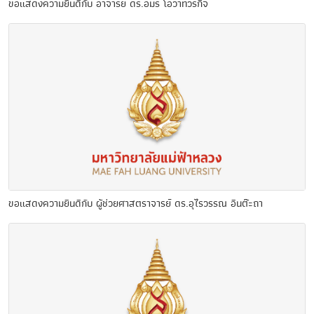
ขอแสดงความยินดีกับ อาจารย์ ดร.อมร โอวาทวรกิจ
ขอแสดงความยินดีกับ ผู้ช่วยศาสตราจารย์ ดร.อุไรวรรณ อินต๊ะถา