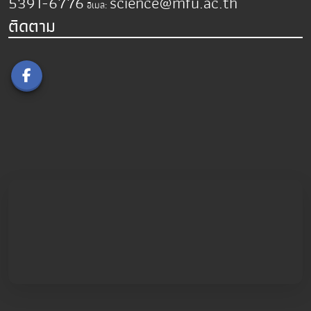
5391-6776
science@mfu.ac.th
อีเมล:
ติดตาม