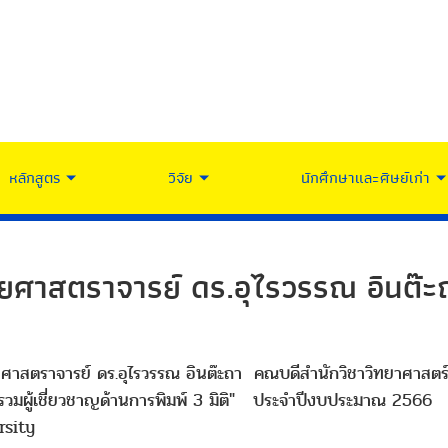
หลักสูตร
วิจัย
นักศึกษาและศิษย์เก่า
วยศาสตราจารย์ ดร.อุไรวรรณ อินต๊ะ
วยศาสตราจารย์ ดร.อุไรวรรณ อินต๊ะถา คณบดีสำนักวิชาวิทยาศาสตร
์รวมผู้เชี่ยวชาญด้านการพิมพ์ 3 มิติ" ประจำปีงบประมาณ 2566
rsity