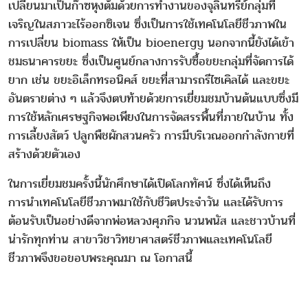
เปลี่ยนมาเป็นก๊าซหุงต้มด้วยการทำงานของจุลินทรีย์กลุ่มที่
เจริญในสภาวะไร้ออกซิเจน ซึ่งเป็นการใช้เทคโนโลยีชีวภาพใน
การเปลี่ยน biomass ให้เป็น bioenergy นอกจากนี้ยังได้เข้า
ชมธนาคารขยะ ซึ่งเป็นศูนย์กลางการรับซื้อขยะกลุ่มที่จัดการได้
ยาก เช่น ขยะอิเล็กทรอนิคส์ ขยะที่สามารถรีไซเคิลได้ และขยะ
อันตรายต่าง ๆ แล้วจึงตบท้ายด้วยการเยี่ยมชมบ้านต้นแบบซึ่งมี
การใช้หลักเศรษฐกิจพอเพียงในการจัดสรรพื้นที่ภายในบ้าน ทั้ง
การเลี้ยงสัตว์ ปลูกพืชผักสวนครัว การมีบริเวณออกกำลังกายที่
สร้างด้วยตัวเอง
ในการเยี่ยมชมครั้งนี้นักศึกษาได้เปิดโลกทัศน์ ซึ่งได้เห็นถึง
การนำเทคโนโลยีชีวภาพมาใช้กับชีวิตประจำวัน และได้รับการ
ต้อนรับเป็นอย่างดีจากพ่อหลวงศุภกิจ นวนพนัส และชาวบ้านที่
น่ารักทุกท่าน สาขาวิชาวิทยาศาสตร์ชีวภาพและเทคโนโลยี
ชีวภาพจึงขอขอบพระคุณมา ณ โอกาสนี้