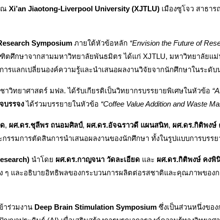
 ณ 
Xi’an Jiaotong-Liverpool University (XJTLU)
 เมืองซูโจว สาธาร
 Research Symposium
 ภายใต้หัวข้อหลัก 
“Envision the Future of Res
ฑิตศึกษาจากสามมหาวิทยาลัยพันธมิตร ได้แก่ XJTLU, มหาวิทยาลัยแม่ฟ้
นการแลกเปลี่ยนองค์ความรู้และนำเสนอผลงานวิจัยจากนักศึกษาในระดับ
ชาวิทยาศาสตร์ มฟล. ได้รับเกียรติเป็นวิทยากรบรรยายพิเศษในหัวข้อ 
“A
นิจบรรจง
 ได้ร่วมบรรยายในหัวข้อ 
“Coffee Value Addition and Waste M
ยด
, 
ผศ.ดร.ชุลีพร ถนอมศิลป์
, 
ผศ.ดร.อัจฉราวดี แผนสนิท
, 
ผศ.ดร.กิติพงษ์
ณะกรรมการตัดสินการนำเสนอผลงานของนักศึกษา ทั้งในรูปแบบการบรร
Research)
 นำโดย 
ผศ.ดร.กาญจนา วัดละเอียด
 และ 
ผศ.ดร.กิติพงษ์ คงพิ
ต่าง ๆ และอธิบายอิทธิพลของกระบวนการผลิตต่อรสชาติและคุณภาพของกา
ข้าร่วมงาน 
Deep Brain Stimulation Symposium
 ซึ่งเป็นส่วนหนึ่ง