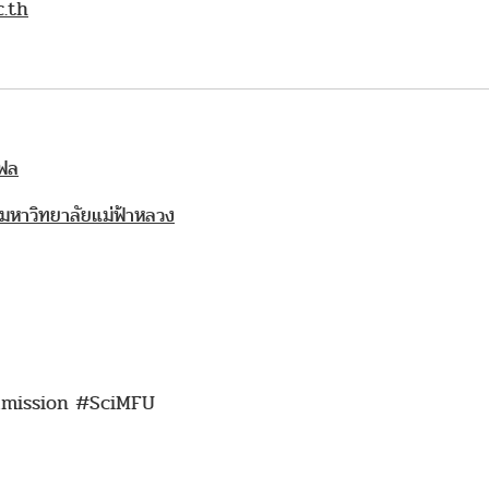
c.th
ฟล
หาวิทยาลัยแม่ฟ้าหลวง
mission #SciMFU