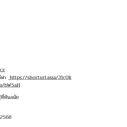
Ecz
กีฬา
https://shorturl.asia/31c0k
sia/bW5aH
้ที่ทันสมัย
น 2568