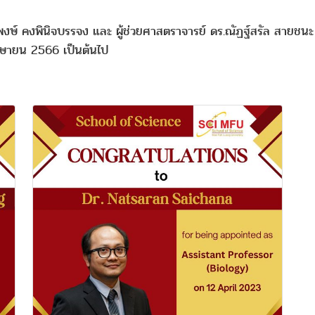
งษ์ คงพินิจบรรจง และ ผู้ช่วยศาสตราจารย์ ดร.ณัฏฐ์สรัล สายชนะ ที่
 เมษายน 2566 เป็นต้นไป