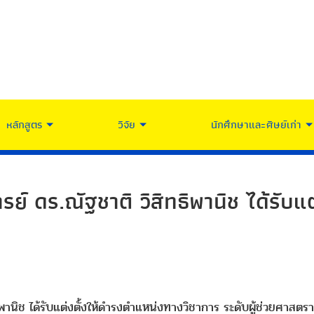
หลักสูตร
วิจัย
นักศึกษาและศิษย์เก่า
์ ดร.ณัฐชาติ วิสิทธิพานิช ได้รับแ
พานิช ได้รับแต่งตั้งให้ดำรงตำแหน่งทางวิชาการ ระดับผู้ช่วยศาส