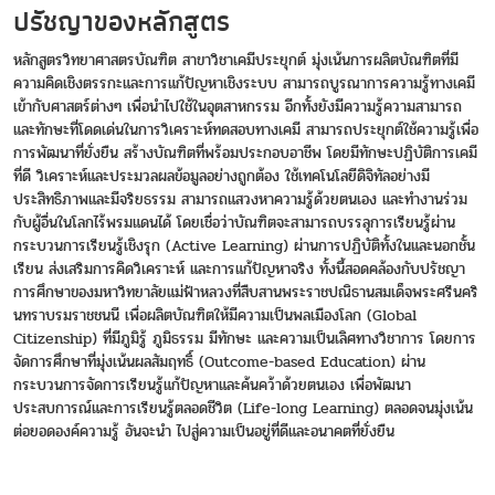
ปรัชญาของหลักสูตร
หลักสูตรวิทยาศาสตรบัณฑิต สาขาวิชาเคมีประยุกต์ มุ่งเน้นการผลิตบัณฑิตที่มี
ความคิดเชิงตรรกะและการแก้ปัญหาเชิงระบบ สามารถบูรณาการความรู้ทางเคมี
เข้ากับศาสตร์ต่างๆ เพื่อนำไปใช้ในอุตสาหกรรม อีกทั้งยังมีความรู้ความสามารถ
และทักษะที่โดดเด่นในการวิเคราะห์ทดสอบทางเคมี สามารถประยุกต์ใช้ความรู้เพื่อ
การพัฒนาที่ยั่งยืน สร้างบัณฑิตที่พร้อมประกอบอาชีพ โดยมีทักษะปฏิบัติการเคมี
ที่ดี วิเคราะห์และประมวลผลข้อมูลอย่างถูกต้อง ใช้เทคโนโลยีดิจิทัลอย่างมี
ประสิทธิภาพและมีจริยธรรม สามารถแสวงหาความรู้ด้วยตนเอง และทำงานร่วม
กับผู้อื่นในโลกไร้พรมแดนได้ โดยเชื่อว่าบัณฑิตจะสามารถบรรลุการเรียนรู้ผ่าน
กระบวนการเรียนรู้เชิงรุก (Active Learning) ผ่านการปฏิบัติทั้งในและนอกชั้น
เรียน ส่งเสริมการคิดวิเคราะห์ และการแก้ปัญหาจริง ทั้งนี้สอดคล้องกับปรัชญา
การศึกษาของมหาวิทยาลัยแม่ฟ้าหลวงที่สืบสานพระราชปณิธานสมเด็จพระศรีนคริ
นทราบรมราชชนนี เพื่อผลิตบัณฑิตให้มีความเป็นพลเมืองโลก (Global
Citizenship) ที่มีภูมิรู้ ภูมิธรรม มีทักษะ และความเป็นเลิศทางวิชาการ โดยการ
จัดการศึกษาที่มุ่งเน้นผลสัมฤทธิ์ (Outcome-based Education) ผ่าน
กระบวนการจัดการเรียนรู้แก้ปัญหาและค้นคว้าด้วยตนเอง เพื่อพัฒนา
ประสบการณ์และการเรียนรู้ตลอดชีวิต (Life-long Learning) ตลอดจนมุ่งเน้น
ต่อยอดองค์ความรู้ อันจะนํา ไปสู่ความเป็นอยู่ที่ดีและอนาคตที่ยั่งยืน