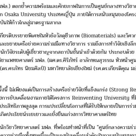
 (มฟล.) ตอกย้ำความพร้อมและศักยภาพในการเป็นศูนย์กลางทางวิชา
จาก Osaka University ประเทศญี่ปุ่น ภายใต้การสนับสนุนของโ
าบันให้ก้าวไกลสู่มาตรฐานสากล
้เกียรติบรรยายพิเศษในหัวข้อวัสดุชีวภาพ (Biomaterials) และวิศว
านและขยายเครือข่ายความร่วมมือทางวิชาการ รวมถึงการทำวิจัยเชิงล
ข่ายนักวิจัยระดับผู้เชี่ยวชาญจากสถาบันชั้นนำเข้าด้วยกัน ประกอบด้ว
าแพทยศาสตร์ มฟล. (ผศ.ดร.ศิริภัทร์ อาลักษณสุวรรณ หัวหน้าศูนย์ว
ดร.ศรภัทร นิยมศิลป์) มหาวิทยาลัยเชียงใหม่ (รศ.ดร.เกียรติคุณ มะ
้งนี้ ไม่เพียงแต่เป็นการสร้างเครือข่ายวิจัยที่แข็งแกร่ง (Stron
การขับเคลื่อนงานภายใต้โครงการ Reinventing University ที่มี
ดประสิทธิภาพสูงสุด การแปรเปลี่ยนโอกาสที่ได้รับให้กลายเป็นการร่
เกิดประโยชน์ระยะยาวและยั่งยืนแก่วงการวิทยาศาสตร์ไทย
สำนักวิชาวิทยาศาสตร์ มฟล. ที่พร้อมทำหน้าที่เป็น "ศูนย์กลางความ
ความร่วมมือทั้งหมดนี้จะเป็นแรงขับเคลื่อนสำคัญในการสนับสนุน