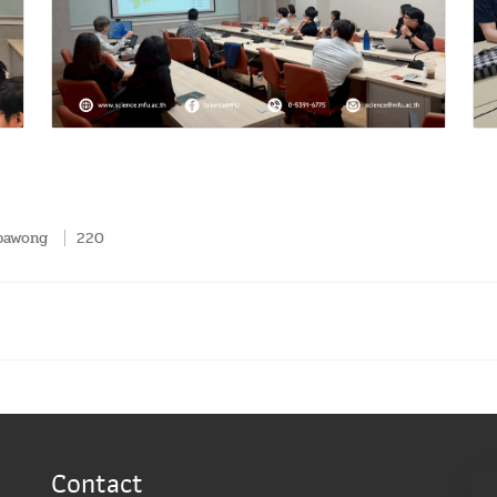
pawong
220
Contact