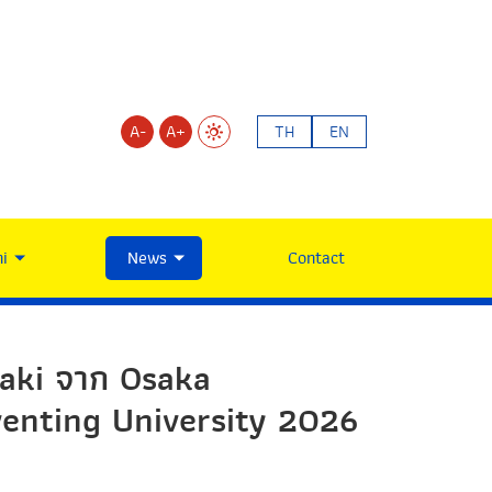
A-
A+
TH
EN
i
News
Contact
saki จาก Osaka
nventing University 2026