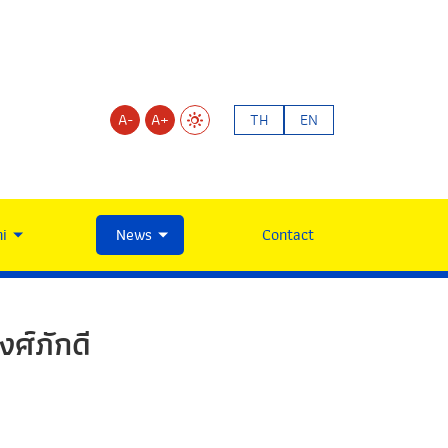
A-
A+
TH
EN
i
News
Contact
งศ์ภักดี