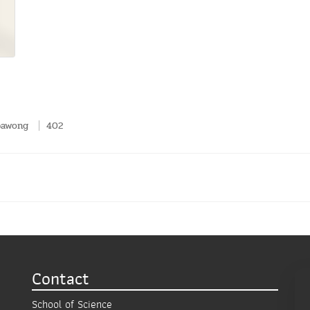
pawong
402
Contact
School of Science