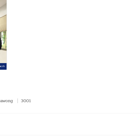
pawong
3001